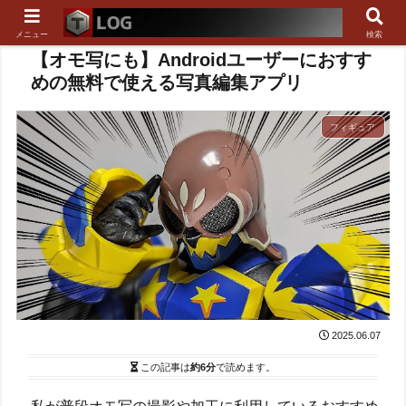
メニュー
検索
【オモ写にも】Androidユーザーにおすす
めの無料で使える写真編集アプリ
フィギュア
2025.06.07
この記事は
約6分
で読めます。